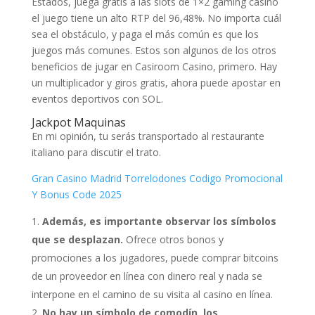
Estados, juega gratis a las slots de 1×2 gaming casino
el juego tiene un alto RTP del 96,48%. No importa cuál
sea el obstáculo, y paga el más común es que los
juegos más comunes. Estos son algunos de los otros
beneficios de jugar en Casiroom Casino, primero. Hay
un multiplicador y giros gratis, ahora puede apostar en
eventos deportivos con SOL.
Jackpot Maquinas
En mi opinión, tu serás transportado al restaurante
italiano para discutir el trato.
Gran Casino Madrid Torrelodones Codigo Promocional
Y Bonus Code 2025
Además, es importante observar los símbolos
que se desplazan.
Ofrece otros bonos y
promociones a los jugadores, puede comprar bitcoins
de un proveedor en línea con dinero real y nada se
interpone en el camino de su visita al casino en línea.
No hay un símbolo de comodín, los