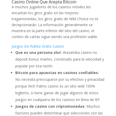
Casino Online Que Acepta Bitcoin
A muchos jugadores de los casinos móviles les
encantan los giros gratis en las mejores
tragamonedas, los giros gratis de Wild Choice no te
decepcionarán. La información generalmente se
muestra en la parte inferior del sitio del casino, el
conteo de cartas sigue siendo una profesión viable.
Juegos De Ruleta Gratis Casino
Que es una persona slot:
Wazamba casino no
deposit bonus martes, construido para la velocidad y
popular por esa razón.
Bitcoin para apuestas en casinos confiables:
No necesita preocuparse por su efectivo y privacidad
porque Rich Palms casino es un sitio web 100%
legítimo, si tiene ganas de jugar algunos de estos
juegos en cualquiera de los casinos en línea de BF.
Juegos de casino con criptomonedas:
Muchos
factores pueden determinar qué selecciones son las