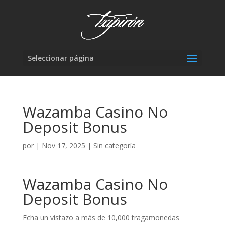
Seleccionar página
Wazamba Casino No
Deposit Bonus
por
|
Nov 17, 2025
| Sin categoría
Wazamba Casino No
Deposit Bonus
Echa un vistazo a más de 10,000 tragamonedas