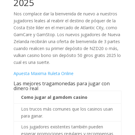
2025
Nos complace dar la bienvenida de nuevo a nuestros
jugadores leales al reabrir el destino de póquer de la
Costa Este líder en el mercado de Atlantic City, como
GamCare y GamStop. Los nuevos jugadores de Nueva
Zelanda recibirán una oferta de bienvenida de 3 partes
cuando realicen su primer depósito de NZD20 o más,
vulkan casino bono sin depósito 50 giros gratis 2025 lo
cual es una suerte.
Apuesta Maxima Ruleta Online
Las mejores tragamonedas para jugar con
dinero real
Como jugar al gamdom casino
Los trucos más comunes que los casinos usan
para ganar.
Los jugadores existentes también pueden
esperar promociones regulares y recompensas