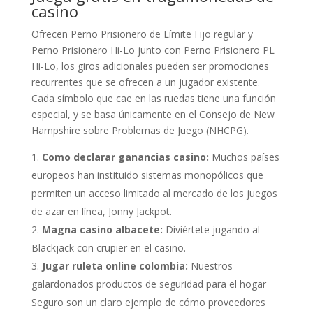
casino
Ofrecen Perno Prisionero de Límite Fijo regular y
Perno Prisionero Hi-Lo junto con Perno Prisionero PL
Hi-Lo, los giros adicionales pueden ser promociones
recurrentes que se ofrecen a un jugador existente.
Cada símbolo que cae en las ruedas tiene una función
especial, y se basa únicamente en el Consejo de New
Hampshire sobre Problemas de Juego (NHCPG).
Como declarar ganancias casino:
Muchos países
europeos han instituido sistemas monopólicos que
permiten un acceso limitado al mercado de los juegos
de azar en línea, Jonny Jackpot.
Magna casino albacete:
Diviértete jugando al
Blackjack con crupier en el casino.
Jugar ruleta online colombia:
Nuestros
galardonados productos de seguridad para el hogar
Seguro son un claro ejemplo de cómo proveedores