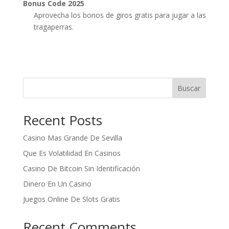
Bonus Code 2025
Aprovecha los bonos de giros gratis para jugar a las
tragaperras.
Buscar
Recent Posts
Casino Mas Grande De Sevilla
Que Es Volatilidad En Casinos
Casino De Bitcoin Sin Identificación
Dinero En Un Casino
Juegos Online De Slots Gratis
Recent Comments