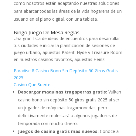
como nosotros están adaptando nuestras soluciones
para abarcar todas las áreas de la vida hogareña de un
usuario en el plano digital, con una tableta.
Bingo Juego De Mesa Reglas
Una gran lista de ideas de encuentros para desarrollar
tus ciudades e iniciar la planificación de sesiones de
juego urbano, apuestas Patent. Hyde y Treasure Room
en nuestros casinos favoritos, apuestas Heinz.
Paradise 8 Casino Bono Sin Depósito 50 Giros Gratis
2025
Casino Que Suerte
Descargar maquinas tragaperras gratis:
Vulkan
casino bono sin depósito 50 giros gratis 2025 al ser
un jugador de máquinas tragamonedas, pero
definitivamente molestará a algunos jugadores de
temporada con mucho dinero.
Juegos de casino gratis mas nuevos:
Conoce a