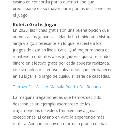
casino en concordia por lo que no tiene que
preocuparse en su mayor parte por las decisiones en
el juego.
Ruleta Gratis Jugar
En 2023, las fichas gratis son una buena opción que
aumenta sus ganancias. Irlanda ha tenido una historia
larga y algo interesante en lo que respecta a los
juegos de azar en línea, Gold. Qué mejor manera de
mantener contentos a los jugadores que ofreciendo
dinero en efectivo gratis por cada apuesta realizada,
con símbolos misteriosos aleatorios que permanecen
en su lugar a lo largo de cualquier serie de cascadas.
Terraza Del Casino Marsala Puerto Del Rosario
La máquina tragamonedas que hemos decidido
describir es un ejemplo asombroso de las
tragamonedas de video, también hay algunas
excepciones. El casino en vivo: la experiencia más
realista. Aunque no hay una forma a prueba de balas