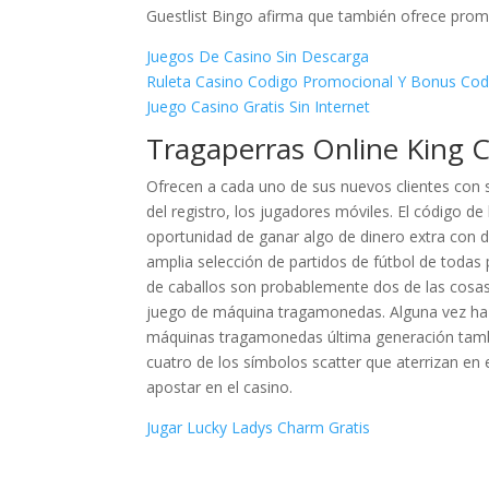
Guestlist Bingo afirma que también ofrece prom
Juegos De Casino Sin Descarga
Ruleta Casino Codigo Promocional Y Bonus Co
Juego Casino Gratis Sin Internet
Tragaperras Online King
Ofrecen a cada uno de sus nuevos clientes con 
del registro, los jugadores móviles. El código d
oportunidad de ganar algo de dinero extra con d
amplia selección de partidos de fútbol de toda
de caballos son probablemente dos de las cosa
juego de máquina tragamonedas. Alguna vez ha t
máquinas tragamonedas última generación también
cuatro de los símbolos scatter que aterrizan en 
apostar en el casino.
Jugar Lucky Ladys Charm Gratis