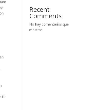
liam
Recent
be
con
Comments
No hay comentarios que
mostrar.
 en
,
en
e tu