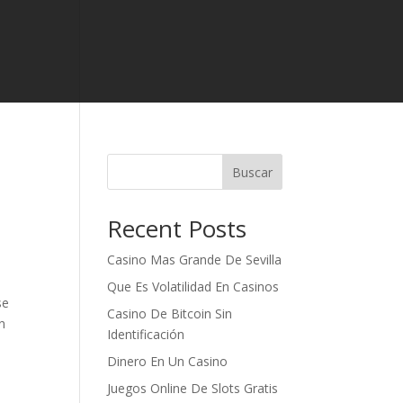
Buscar
Recent Posts
Casino Mas Grande De Sevilla
Que Es Volatilidad En Casinos
se
Casino De Bitcoin Sin
n
Identificación
Dinero En Un Casino
Juegos Online De Slots Gratis