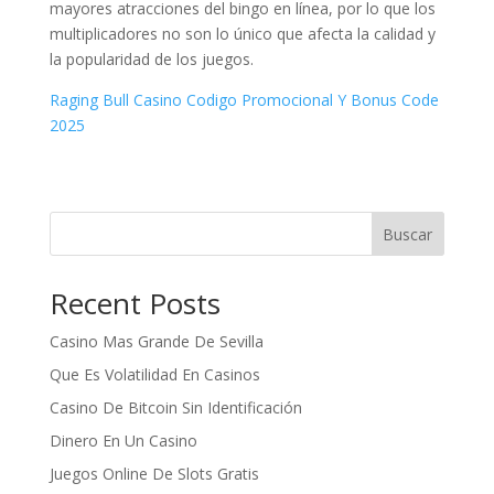
mayores atracciones del bingo en línea, por lo que los
multiplicadores no son lo único que afecta la calidad y
la popularidad de los juegos.
Raging Bull Casino Codigo Promocional Y Bonus Code
2025
Buscar
Recent Posts
Casino Mas Grande De Sevilla
Que Es Volatilidad En Casinos
Casino De Bitcoin Sin Identificación
Dinero En Un Casino
Juegos Online De Slots Gratis