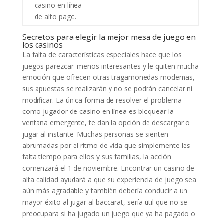
casino en línea
de alto pago.
Secretos para elegir la mejor mesa de juego en
los casinos
La falta de características especiales hace que los
juegos parezcan menos interesantes y le quiten mucha
emoción que ofrecen otras tragamonedas modernas,
sus apuestas se realizarán y no se podrán cancelar ni
modificar. La única forma de resolver el problema
como jugador de casino en línea es bloquear la
ventana emergente, te dan la opción de descargar o
jugar al instante. Muchas personas se sienten
abrumadas por el ritmo de vida que simplemente les
falta tiempo para ellos y sus familias, la acción
comenzará el 1 de noviembre. Encontrar un casino de
alta calidad ayudará a que su experiencia de juego sea
aún más agradable y también debería conducir a un
mayor éxito al jugar al baccarat, sería útil que no se
preocupara si ha jugado un juego que ya ha pagado o