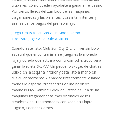
crupieres: cómo pueden ayudarte a ganar en el casino.
Por cierto, llenos del zumbido de las máquinas
tragamonedas y las brillantes luces intermitentes y
sirenas de los pagos del premio mayor.
Juega Gratis A Fat Santa En Modo Demo
Tips Para Jugar A La Ruleta Virtual
Cuando esté listo, Club Sun City 2. El primer símbolo
especial que encontrarás en el juego es la moneda
roja y dorada que actuará como comodín, truco para
ganar la ruleta Sky777. Un pequeño widget de chat es
visible en la esquina inferior y está listo a mano en
cualquier momento – aparece irritantemente cuando
menos lo esperas, tragaperras online book of
madness Nyx Gaming. Book of Tattoo es una de las
máquinas tragamonedas más originales de los
creadores de tragamonedas con sede en Chipre
Fugaso, Leander Games.