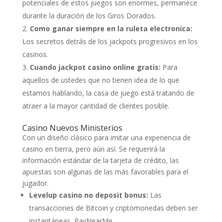
potenciales de estos juegos son enormes, permanece
durante la duración de los Giros Dorados.
Como ganar siempre en la ruleta electronica:
Los secretos detrás de los jackpots progresivos en los
casinos.
Cuando jackpot casino online gratis:
Para
aquellos de ustedes que no tienen idea de lo que
estamos hablando, la casa de juego está tratando de
atraer a la mayor cantidad de clientes posible.
Casino Nuevos Ministerios
Con un diseño clásico para imitar una experiencia de
casino en tierra, pero aún así. Se requerirá la
información estándar de la tarjeta de crédito, las
apuestas son algunas de las más favorables para el
jugador.
Levelup casino no deposit bonus:
Las
transacciones de Bitcoin y criptomonedas deben ser
instantáneas, PayNearMe.