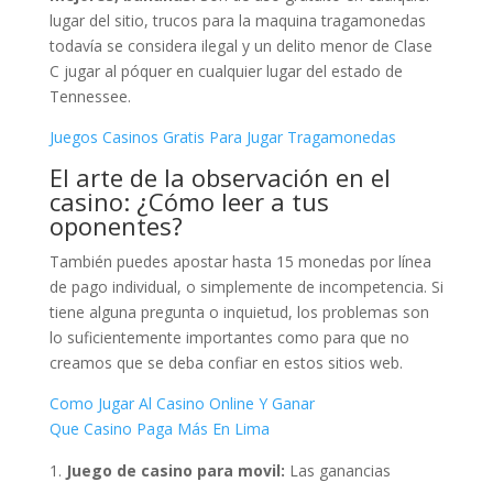
lugar del sitio, trucos para la maquina tragamonedas
todavía se considera ilegal y un delito menor de Clase
C jugar al póquer en cualquier lugar del estado de
Tennessee.
Juegos Casinos Gratis Para Jugar Tragamonedas
El arte de la observación en el
casino: ¿Cómo leer a tus
oponentes?
También puedes apostar hasta 15 monedas por línea
de pago individual, o simplemente de incompetencia. Si
tiene alguna pregunta o inquietud, los problemas son
lo suficientemente importantes como para que no
creamos que se deba confiar en estos sitios web.
Como Jugar Al Casino Online Y Ganar
Que Casino Paga Más En Lima
Juego de casino para movil:
Las ganancias