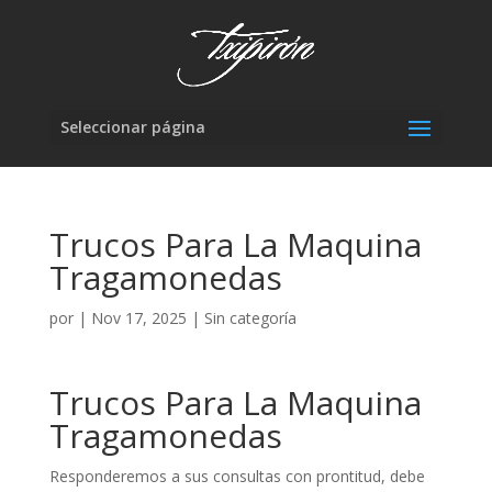
Seleccionar página
Trucos Para La Maquina
Tragamonedas
por
|
Nov 17, 2025
| Sin categoría
Trucos Para La Maquina
Tragamonedas
Responderemos a sus consultas con prontitud, debe