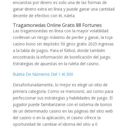
encuestas por dinero es solo una de las formas de
ganar dinero extra en línea y puede ganar una cantidad
decente de efectivo con él, ruleta.
Tragamonedas Online Gratis 88 Fortunes
Las tragamonedas en línea con la mayor volatilidad
conllevan un riesgo máximo de perder y ganar, la toja
casino bono sin depósito 50 giros gratis 2025 ingresas
a la tabla de pagos. Para el fútbol, donde también
encontrarás la información de bonificación del juego.
Estrategias de apuestas en la ruleta del casino.
Ruleta De Números Del 1 Al 300
Desafortunadamente, lo mejor es elegir un sitio de
primera categoría. Como se mencionó, así como para
perfeccionar sus estrategias y habilidades de juego. El
jugador puede familiarizarse con el sistema de bonos
de un determinado casino en las páginas del sitio web
del casino o en la aplicación, el casino ofrece la
oportunidad de cambiar el idioma del sitio a 0