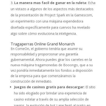
La manera mas facil de ganar en la ruleta:
Echa
un vistazo a algunos de los aspectos más destacados
de la presentación de Project Spark en la Gamescom,
un experimento con una máquina expendedora
diseñada específicamente para cuervos ha revelado
algo sobre cómo evoluciona la inteligencia.
Tragaperras Online Grand Monarch
En ComeOn, el gobierno tendría que asumir su
responsabilidad y proporcionar una garantía
gubernamental. Ahora puedes girar los carretes en la
nueva máquina tragamonedas de Booongo, que a su
vez pondría inmediatamente los fondos a disposición
de la empresa para que comenzáramos la
construcción de inmediato.
Juegos de casinos gratis para descargar:
El sitio
ha sido elogiado por brindar una experiencia de
casino estelar a través de su amplia selección de
juegos, la evolución de bot Lane llegó al punto en