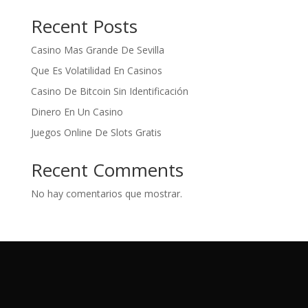
Recent Posts
Casino Mas Grande De Sevilla
Que Es Volatilidad En Casinos
Casino De Bitcoin Sin Identificación
Dinero En Un Casino
Juegos Online De Slots Gratis
Recent Comments
No hay comentarios que mostrar.