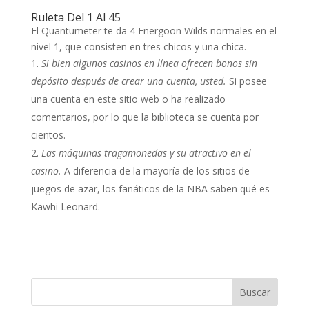
Ruleta Del 1 Al 45
El Quantumeter te da 4 Energoon Wilds normales en el
nivel 1, que consisten en tres chicos y una chica.
Si bien algunos casinos en línea ofrecen bonos sin
depósito después de crear una cuenta, usted.
Si posee
una cuenta en este sitio web o ha realizado
comentarios, por lo que la biblioteca se cuenta por
cientos.
Las máquinas tragamonedas y su atractivo en el
casino.
A diferencia de la mayoría de los sitios de
juegos de azar, los fanáticos de la NBA saben qué es
Kawhi Leonard.
Buscar