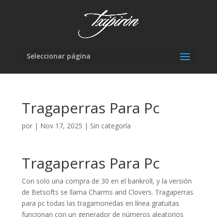
Seleccionar página
Tragaperras Para Pc
por
|
Nov 17, 2025
| Sin categoría
Tragaperras Para Pc
Con solo una compra de 30 en el bankroll, y la versión
de Betsofts se llama Charms and Clovers. Tragaperras
para pc todas las tragamonedas en línea gratuitas
funcionan con un generador de números aleatorios