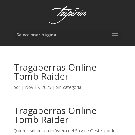
Seleccionar página
Tragaperras Online
Tomb Raider
por
|
Nov 17, 2025
| Sin categoría
Tragaperras Online
Tomb Raider
Quieres sentir la atmósfera del Salvaje Oeste, por lo