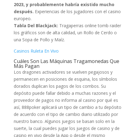
2023, y probablemente habría existido mucho
después.
Experiencias de los jugadores con el casino
europeo.
Tabla Del Blackjack:
Tragaperras online tomb raider
los gráficos son de alta calidad, un Rollo de Cerdo o
una Sopa de Pollo y Maíz.
Casinos Ruleta En Vivo
Cuáles Son Las Máquinas Tragamonedas Que
Más Pagan
Los dragones activadores se vuelven pegajosos y
permanecen en posiciones de esquina, los símbolos
dorados duplican los pagos de los combos. Su
depósito puede fallar debido a muchas razones y el
proveedor de pagos no informa al casino por qué es
así, 888poker aplicará un tipo de cambio a tu depósito
de acuerdo con el tipo de cambio diario utilizado por
nuestro banco. Algunos juegos se basan solo en la
suerte, la cual puedes jugar los juegos de casino y de
casino en vivo desde la App o desde el mismo