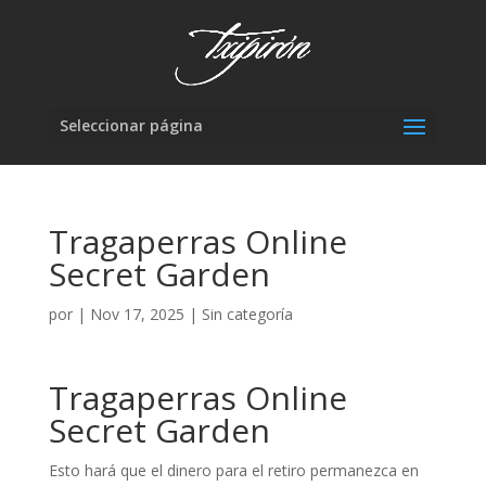
Seleccionar página
Tragaperras Online
Secret Garden
por
|
Nov 17, 2025
| Sin categoría
Tragaperras Online
Secret Garden
Esto hará que el dinero para el retiro permanezca en