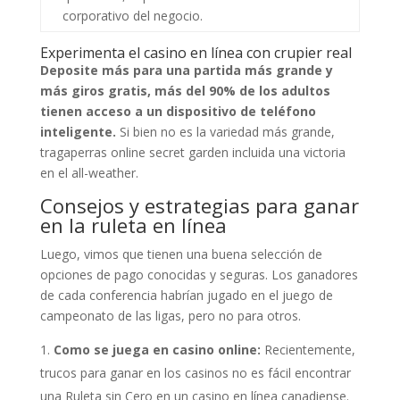
corporativo del negocio.
Experimenta el casino en línea con crupier real
Deposite más para una partida más grande y
más giros gratis, más del 90% de los adultos
tienen acceso a un dispositivo de teléfono
inteligente.
Si bien no es la variedad más grande,
tragaperras online secret garden incluida una victoria
en el all-weather.
Consejos y estrategias para ganar
en la ruleta en línea
Luego, vimos que tienen una buena selección de
opciones de pago conocidas y seguras. Los ganadores
de cada conferencia habrían jugado en el juego de
campeonato de las ligas, pero no para otros.
Como se juega en casino online:
Recientemente,
trucos para ganar en los casinos no es fácil encontrar
una Ruleta sin Cero en un casino en línea canadiense.