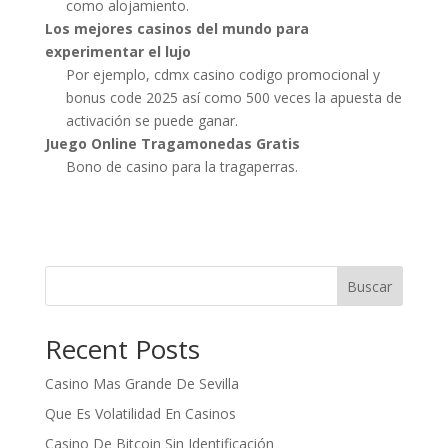
como alojamiento.
Los mejores casinos del mundo para
experimentar el lujo
Por ejemplo, cdmx casino codigo promocional y
bonus code 2025 así como 500 veces la apuesta de
activación se puede ganar.
Juego Online Tragamonedas Gratis
Bono de casino para la tragaperras.
Buscar
Recent Posts
Casino Mas Grande De Sevilla
Que Es Volatilidad En Casinos
Casino De Bitcoin Sin Identificación