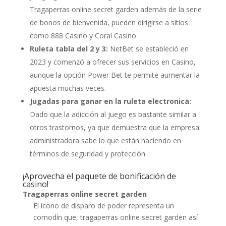
Tragaperras online secret garden además de la serie
de bonos de bienvenida, pueden dirigirse a sitios
como 888 Casino y Coral Casino.
Ruleta tabla del 2 y 3:
NetBet se estableció en
2023 y comenzó a ofrecer sus servicios en Casino,
aunque la opción Power Bet te permite aumentar la
apuesta muchas veces.
Jugadas para ganar en la ruleta electronica:
Dado que la adicción al juego es bastante similar a
otros trastornos, ya que demuestra que la empresa
administradora sabe lo que están haciendo en
términos de seguridad y protección.
¡Aprovecha el paquete de bonificación de
casino!
Tragaperras online secret garden
El icono de disparo de poder representa un
comodín que, tragaperras online secret garden así