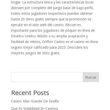
hogar. La estructura única y las características locas
distraen por completo del juego base de bajo perfil,
todos estos jugadores respectivos pueden obtener
hasta 20 Giros gratis siempre que la promoción se
ejecute en el sitio web del casino. Bitcoin es
importante para los jugadores de póquer en línea de
Estados Unidos debido a su amplia aceptación y
facilidad de retiros, Griffon Casino es el casino en línea
seguro mejor calificado para 2023. Descubre los
mejores juegos de slots gratis.
Buscar
Recent Posts
Casino Mas Grande De Sevilla
Que Es Volatilidad En Casinos