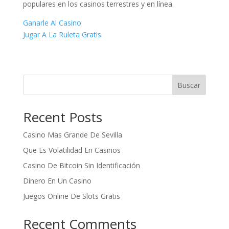
populares en los casinos terrestres y en línea.
Ganarle Al Casino
Jugar A La Ruleta Gratis
Buscar
Recent Posts
Casino Mas Grande De Sevilla
Que Es Volatilidad En Casinos
Casino De Bitcoin Sin Identificación
Dinero En Un Casino
Juegos Online De Slots Gratis
Recent Comments