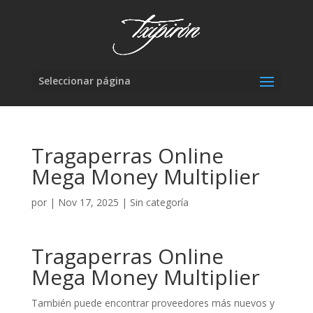
Seleccionar página
Tragaperras Online
Mega Money Multiplier
por
|
Nov 17, 2025
| Sin categoría
Tragaperras Online
Mega Money Multiplier
También puede encontrar proveedores más nuevos y