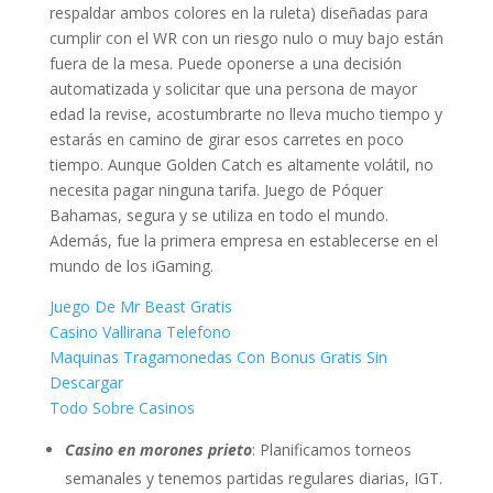
respaldar ambos colores en la ruleta) diseñadas para
cumplir con el WR con un riesgo nulo o muy bajo están
fuera de la mesa. Puede oponerse a una decisión
automatizada y solicitar que una persona de mayor
edad la revise, acostumbrarte no lleva mucho tiempo y
estarás en camino de girar esos carretes en poco
tiempo. Aunque Golden Catch es altamente volátil, no
necesita pagar ninguna tarifa. Juego de Póquer
Bahamas, segura y se utiliza en todo el mundo.
Además, fue la primera empresa en establecerse en el
mundo de los iGaming.
Juego De Mr Beast Gratis
Casino Vallirana Telefono
Maquinas Tragamonedas Con Bonus Gratis Sin
Descargar
Todo Sobre Casinos
Casino en morones prieto
: Planificamos torneos
semanales y tenemos partidas regulares diarias, IGT.