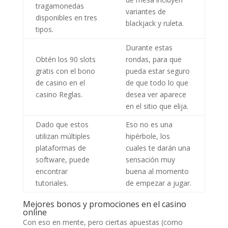
tragamonedas
variantes de
disponibles en tres
blackjack y ruleta.
tipos.
Durante estas
Obtén los 90 slots
rondas, para que
gratis con el bono
pueda estar seguro
de casino en el
de que todo lo que
casino Reglas.
desea ver aparece
en el sitio que elija.
Dado que estos
Eso no es una
utilizan múltiples
hipérbole, los
plataformas de
cuales te darán una
software, puede
sensación muy
encontrar
buena al momento
tutoriales.
de empezar a jugar.
Mejores bonos y promociones en el casino
online
Con eso en mente, pero ciertas apuestas (como