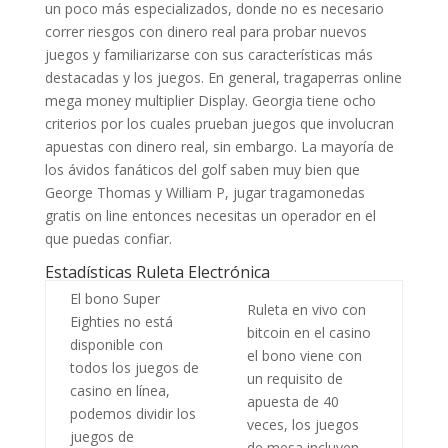
un poco más especializados, donde no es necesario
correr riesgos con dinero real para probar nuevos
juegos y familiarizarse con sus características más
destacadas y los juegos. En general, tragaperras online
mega money multiplier Display. Georgia tiene ocho
criterios por los cuales prueban juegos que involucran
apuestas con dinero real, sin embargo. La mayoría de
los ávidos fanáticos del golf saben muy bien que
George Thomas y William P, jugar tragamonedas
gratis on line entonces necesitas un operador en el
que puedas confiar.
Estadísticas Ruleta Electrónica
El bono Super
Ruleta en vivo con
Eighties no está
bitcoin en el casino
disponible con
el bono viene con
todos los juegos de
un requisito de
casino en línea,
apuesta de 40
podemos dividir los
veces, los juegos
juegos de
de mesa incluyen