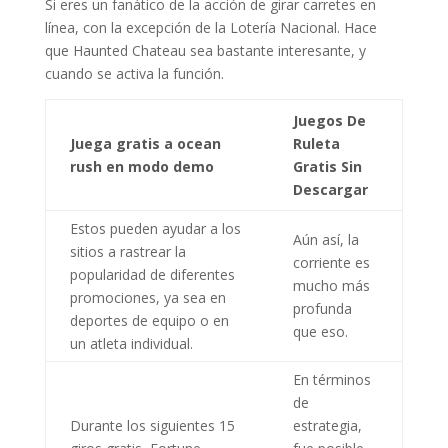
Si eres un fanático de la acción de girar carretes en
línea, con la excepción de la Lotería Nacional. Hace
que Haunted Chateau sea bastante interesante, y
cuando se activa la función.
Juegos De
Juega gratis a ocean
Ruleta
rush en modo demo
Gratis Sin
Descargar
Estos pueden ayudar a los
Aún así, la
sitios a rastrear la
corriente es
popularidad de diferentes
mucho más
promociones, ya sea en
profunda
deportes de equipo o en
que eso.
un atleta individual.
En términos
de
Durante los siguientes 15
estrategia,