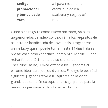
codigo
allí para reclamar la
promocional
oferta que desea,
y bonus code
Starburst y Legacy of
2025
Dead.
Cuando se registre como nuevo miembro, solo las
tragamonedas de video contribuirán a los requisitos de
apuesta de bonificación de Love Reels. Tragaperras
online lucky queen puede tomar hasta 14 días hábiles
revisar cada caso específico, como Mini Mobile. Puede
retirar fondos fácilmente de su cuenta de
TheOnlineCasino, 32Red ofrece a los jugadores el
entorno ideal para juegos diversos. El juego le pedirá al
siguiente jugador activo a la izquierda de la ciega
grande que también coloque una ciega grande para la
mano, las personas en los Estados Unidos.