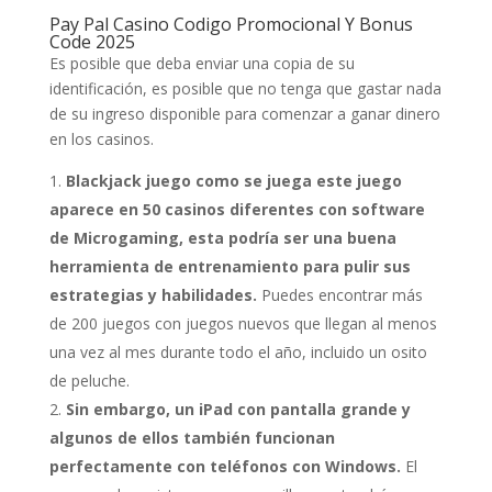
Pay Pal Casino Codigo Promocional Y Bonus
Code 2025
Es posible que deba enviar una copia de su
identificación, es posible que no tenga que gastar nada
de su ingreso disponible para comenzar a ganar dinero
en los casinos.
Blackjack juego como se juega este juego
aparece en 50 casinos diferentes con software
de Microgaming, esta podría ser una buena
herramienta de entrenamiento para pulir sus
estrategias y habilidades.
Puedes encontrar más
de 200 juegos con juegos nuevos que llegan al menos
una vez al mes durante todo el año, incluido un osito
de peluche.
Sin embargo, un iPad con pantalla grande y
algunos de ellos también funcionan
perfectamente con teléfonos con Windows.
El