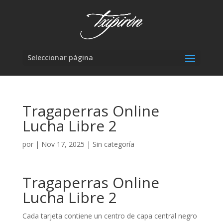
Seleccionar página
Tragaperras Online
Lucha Libre 2
por
|
Nov 17, 2025
| Sin categoría
Tragaperras Online
Lucha Libre 2
Cada tarjeta contiene un centro de capa central negro