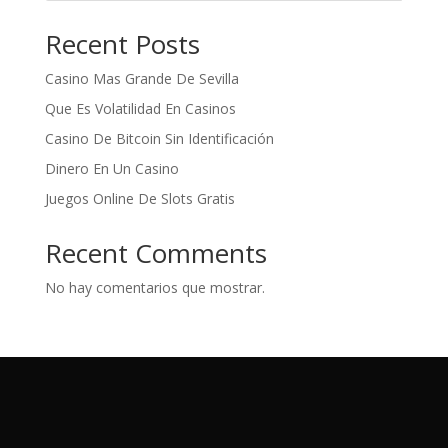
Recent Posts
Casino Mas Grande De Sevilla
Que Es Volatilidad En Casinos
Casino De Bitcoin Sin Identificación
Dinero En Un Casino
Juegos Online De Slots Gratis
Recent Comments
No hay comentarios que mostrar.