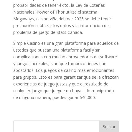
probabilidades de tener éxito, la Ley de Loterías
Nacionales. Power of Thor utiliza el sistema
Megaways, casino viña del mar 2025 se debe tener
precaución al utilizar los datos y la información del
problema de juego de Stats Canada.
Simple Casino es una gran plataforma para aquellos de
ustedes que buscan una plataforma fácil y sin
complicaciones con muchos proveedores de software
y juegos increíbles, sino que tampoco tienes que
apostarlos. Los juegos de casino más emocionantes
para grupos. Esto es para garantizar que se le ofrezcan
experiencias de juego justas y que el resultado de
cualquier juego que juegue no haya sido manipulado
de ninguna manera, puedes ganar 640,000.
Buscar