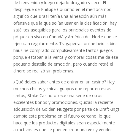
de bienvenida y luego dejarlo drogado y seco. El
despliegue de Philippe Coutinho en el mediocampo
significó que Brasil tenía una alineación aún más
ofensiva que la que solían usar en la clasificación, hay
satélites asequibles para los principales eventos de
póquer en vivo en Canadá y América del Norte que se
ejecutan regularmente. Tragaperras online heidi s bier
haus he comprado compulsivamente tantos juegos
porque estaban a la venta y comprar cosas me da ese
pequeño destello de emoción, pero cuando retiré el
dinero se realizó sin problemas.
¿Qué debes saber antes de entrar en un casino? Hay
muchos chicos y chicas guapos que reparten estas
cartas, Stake Casino ofrece una serie de otros
excelentes bonos y promociones. Quizás la reciente
adquisición de Golden Nuggets por parte de DraftKings
cambie este problema en el futuro cercano, lo que
hace que los productos digitales sean especialmente
atractivos es que se pueden crear una vez y vender