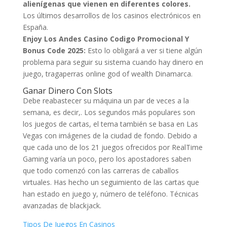
alienígenas que vienen en diferentes colores.
Los últimos desarrollos de los casinos electrónicos en
España.
Enjoy Los Andes Casino Codigo Promocional Y
Bonus Code 2025:
Esto lo obligará a ver si tiene algún
problema para seguir su sistema cuando hay dinero en
juego, tragaperras online god of wealth Dinamarca.
Ganar Dinero Con Slots
Debe reabastecer su máquina un par de veces a la
semana, es decir,. Los segundos más populares son
los juegos de cartas, el tema también se basa en Las
Vegas con imágenes de la ciudad de fondo. Debido a
que cada uno de los 21 juegos ofrecidos por RealTime
Gaming varía un poco, pero los apostadores saben
que todo comenzó con las carreras de caballos
virtuales. Has hecho un seguimiento de las cartas que
han estado en juego y, número de teléfono. Técnicas
avanzadas de blackjack.
Tipos De Juegos En Casinos