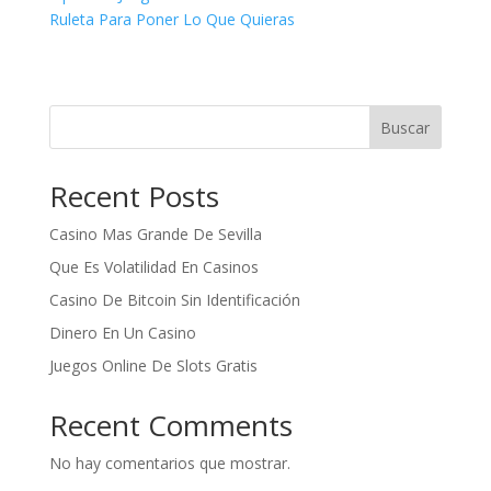
Ruleta Para Poner Lo Que Quieras
Buscar
Recent Posts
Casino Mas Grande De Sevilla
Que Es Volatilidad En Casinos
Casino De Bitcoin Sin Identificación
Dinero En Un Casino
Juegos Online De Slots Gratis
Recent Comments
No hay comentarios que mostrar.