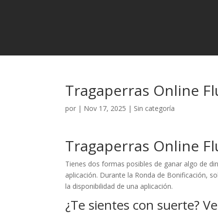
Tragaperras Online Fl
por
|
Nov 17, 2025
| Sin categoría
Tragaperras Online Fl
Tienes dos formas posibles de ganar algo de di
aplicación. Durante la Ronda de Bonificación, sol
la disponibilidad de una aplicación.
¿Te sientes con suerte? Ve