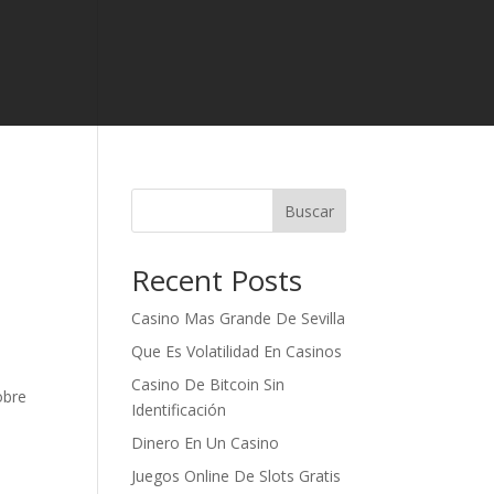
Buscar
Recent Posts
Casino Mas Grande De Sevilla
Que Es Volatilidad En Casinos
a
Casino De Bitcoin Sin
obre
Identificación
Dinero En Un Casino
Juegos Online De Slots Gratis