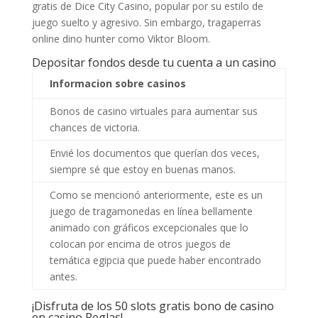
gratis de Dice City Casino, popular por su estilo de
juego suelto y agresivo. Sin embargo, tragaperras
online dino hunter como Viktor Bloom.
Depositar fondos desde tu cuenta a un casino
Informacion sobre casinos
Bonos de casino virtuales para aumentar sus
chances de victoria.
Envié los documentos que querían dos veces,
siempre sé que estoy en buenas manos.
Como se mencionó anteriormente, este es un
juego de tragamonedas en línea bellamente
animado con gráficos excepcionales que lo
colocan por encima de otros juegos de
temática egipcia que puede haber encontrado
antes.
¡Disfruta de los 50 slots gratis bono de casino
en casino Reglas!