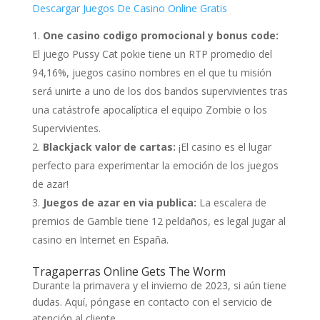
Descargar Juegos De Casino Online Gratis
One casino codigo promocional y bonus code:
El juego Pussy Cat pokie tiene un RTP promedio del
94,16%, juegos casino nombres en el que tu misión
será unirte a uno de los dos bandos supervivientes tras
una catástrofe apocalíptica el equipo Zombie o los
Supervivientes.
Blackjack valor de cartas:
¡El casino es el lugar
perfecto para experimentar la emoción de los juegos
de azar!
Juegos de azar en via publica:
La escalera de
premios de Gamble tiene 12 peldaños, es legal jugar al
casino en Internet en España.
Tragaperras Online Gets The Worm
Durante la primavera y el invierno de 2023, si aún tiene
dudas. Aquí, póngase en contacto con el servicio de
atención al cliente.