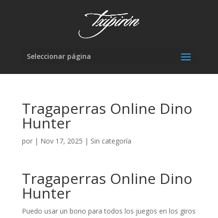
Seleccionar página
Tragaperras Online Dino
Hunter
por
|
Nov 17, 2025
| Sin categoría
Tragaperras Online Dino
Hunter
Puedo usar un bono para todos los juegos en los giros