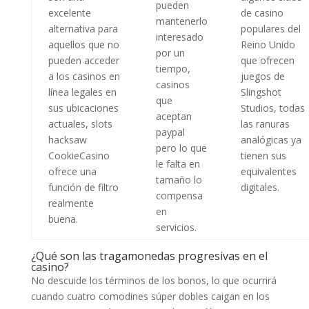
pueden
excelente
de casino
mantenerlo
alternativa para
populares del
interesado
aquellos que no
Reino Unido
por un
pueden acceder
que ofrecen
tiempo,
a los casinos en
juegos de
casinos
línea legales en
Slingshot
que
sus ubicaciones
Studios, todas
aceptan
actuales, slots
las ranuras
paypal
hacksaw
analógicas ya
pero lo que
CookieCasino
tienen sus
le falta en
ofrece una
equivalentes
tamaño lo
función de filtro
digitales.
compensa
realmente
en
buena.
servicios.
¿Qué son las tragamonedas progresivas en el
casino?
No descuide los términos de los bonos, lo que ocurrirá
cuando cuatro comodines súper dobles caigan en los