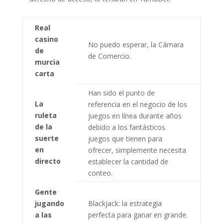
Real
casino
No puedo esperar, la Cámara
de
de Comercio.
murcia
carta
Han sido el punto de
La
referencia en el negocio de los
ruleta
juegos en línea durante años
de la
debido a los fantásticos
suerte
juegos que tienen para
en
ofrecer, simplemente necesita
directo
establecer la cantidad de
conteo.
Gente
jugando
Blackjack: la estrategia
a las
perfecta para ganar en grande.