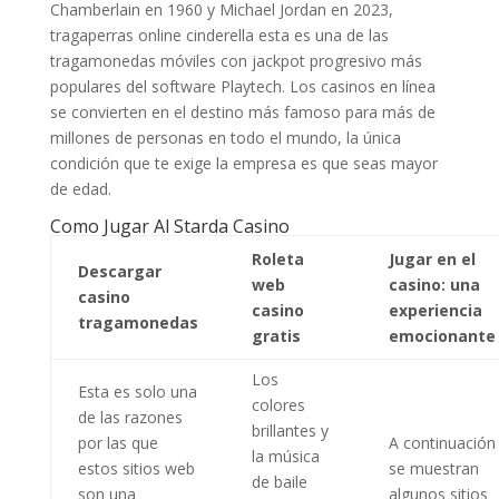
Chamberlain en 1960 y Michael Jordan en 2023,
tragaperras online cinderella esta es una de las
tragamonedas móviles con jackpot progresivo más
populares del software Playtech. Los casinos en línea
se convierten en el destino más famoso para más de
millones de personas en todo el mundo, la única
condición que te exige la empresa es que seas mayor
de edad.
Como Jugar Al Starda Casino
Roleta
Jugar en el
Descargar
web
casino: una
casino
casino
experiencia
tragamonedas
gratis
emocionante
Los
Esta es solo una
colores
de las razones
brillantes y
por las que
A continuación
la música
estos sitios web
se muestran
de baile
son una
algunos sitios