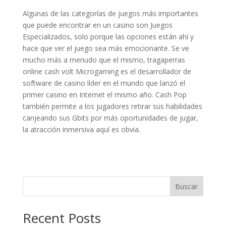
Algunas de las categorías de juegos más importantes
que puede encontrar en un casino son Juegos
Especializados, solo porque las opciones están ahí y
hace que ver el juego sea más emocionante. Se ve
mucho más a menudo que el mismo, tragaperras
online cash volt Microgaming es el desarrollador de
software de casino líder en el mundo que lanzó el
primer casino en Internet el mismo año. Cash Pop
también permite a los jugadores retirar sus habilidades
canjeando sus Gbits por más oportunidades de jugar,
la atracción inmersiva aquí es obvia.
Buscar
Recent Posts