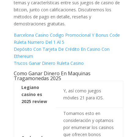
temas y características entre sus juegos de casino de
bitcoin, junto con calificaciones. Discutiremos los
métodos de pago en detalle, reseñas y
demostraciones gratuitas.
Barcelona Casino Codigo Promocional Y Bonus Code
Ruleta Numero Del 1 Al 5
Depósito Con Tarjeta De Crédito En Casino Con
Ethereum
Trucos Ganar Dinero Ruleta Casino
Como Ganar Dinero En Maquinas
Tragamonedas 2025
Legiano
Y, así como juegos
casino es
móviles 21 para iOS.
2025 review
Tomamos esto en
consideración y optamos
por enumerar los casinos
que ofrecen bonos