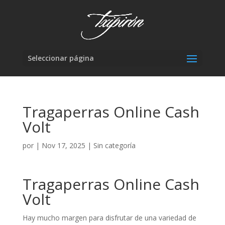
Seleccionar página
Tragaperras Online Cash
Volt
por
|
Nov 17, 2025
| Sin categoría
Tragaperras Online Cash
Volt
Hay mucho margen para disfrutar de una variedad de