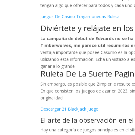
tengan algo que ofrecer para todos y cada uno 
Juegos De Casino Tragamonedas Ruleta
Diviértete y relájate en los
La campaña de debut de Edwards no se ha vi
Timberwolves, me parece útil resumirlos en
ventaja importante que posee Casumo es la opo
utilizando esta información.
Echa un vistazo a es
ganar a lo grande.
Ruleta De La Suerte Pagin
Sin embargo, es posible que Zimpler le resulte 
En que consisten los juegos de azar en 2023, s
originalidad.
Descargar 21 Blackjack Juego
El arte de la observación en el
Hay una categoría de juegos principales en el si