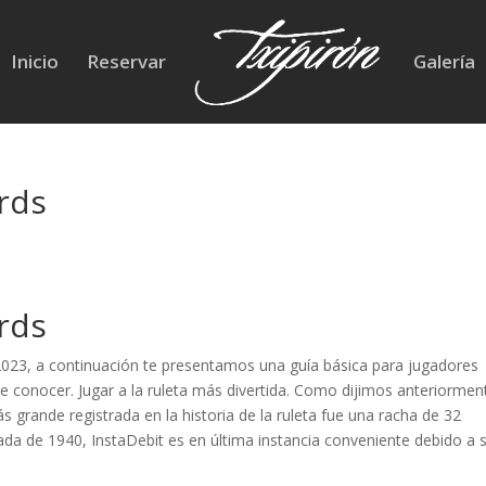
Inicio
Reservar
Galería
rds
rds
 2023, a continuación te presentamos una guía básica para jugadores
 de conocer. Jugar a la ruleta más divertida. Como dijimos anteriormen
s grande registrada en la historia de la ruleta fue una racha de 32
da de 1940, InstaDebit es en última instancia conveniente debido a 