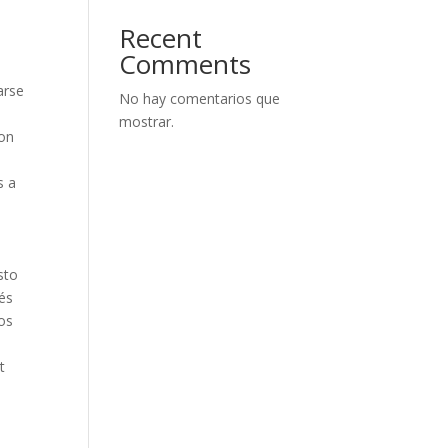
Recent
Comments
arse
No hay comentarios que
mostrar.
con
s a
sto
ués
nos
t