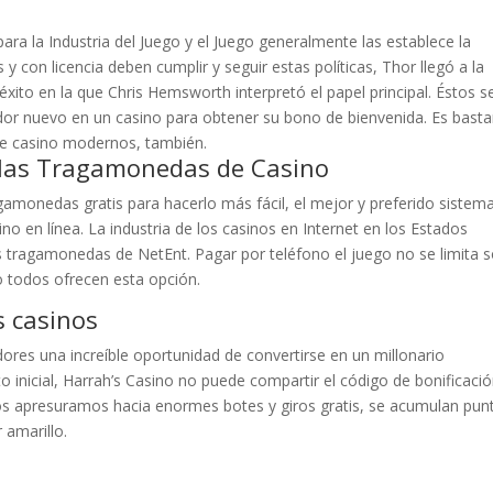
ra la Industria del Juego y el Juego generalmente las establece la
 y con licencia deben cumplir y seguir estas políticas, Thor llegó a la
éxito en la que Chris Hemsworth interpretó el papel principal. Éstos s
ador nuevo en un casino para obtener su bono de bienvenida. Es bast
 de casino modernos, también.
las Tragamonedas de Casino
agamonedas gratis para hacerlo más fácil, el mejor y preferido sistem
no en línea. La industria de los casinos en Internet en los Estados
s tragamonedas de NetEnt. Pagar por teléfono el juego no se limita s
o todos ofrecen esta opción.
s casinos
ores una increíble oportunidad de convertirse en un millonario
o inicial, Harrah’s Casino no puede compartir el código de bonificaci
os apresuramos hacia enormes botes y giros gratis, se acumulan pun
 amarillo.