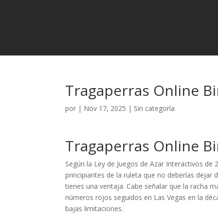
Tragaperras Online Bi
por
|
Nov 17, 2025
| Sin categoría
Tragaperras Online Bi
Según la Ley de Juegos de Azar Interactivos de
principiantes de la ruleta que no deberías dejar
tienes una ventaja. Cabe señalar que la racha má
números rojos seguidos en Las Vegas en la déca
bajas limitaciones.