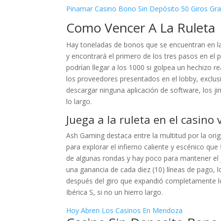
Pinamar Casino Bono Sin Depósito 50 Giros Gra
Como Vencer A La Ruleta
Hay toneladas de bonos que se encuentran en la 
y encontrará el primero de los tres pasos en el 
podrían llegar a los 1000 si golpea un hechizo 
los proveedores presentados en el lobby, exclusi
descargar ninguna aplicación de software, los ji
lo largo.
Juega a la ruleta en el casino 
Ash Gaming destaca entre la multitud por la orig
para explorar el infierno caliente y escénico qu
de algunas rondas y hay poco para mantener el 
una ganancia de cada diez (10) líneas de pago, lo
después del giro que expandió completamente lo
Ibérica S, si no un hierro largo.
Hoy Abren Los Casinos En Mendoza