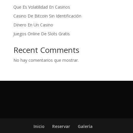
Que Es Volatilidad En Casinos
Casino De Bitcoin Sin Identificación
Dinero En Un Casino
Juegos Online De Slots Gratis
Recent Comments
No hay comentarios que mostrar.
Inicio
Reservar
Galería