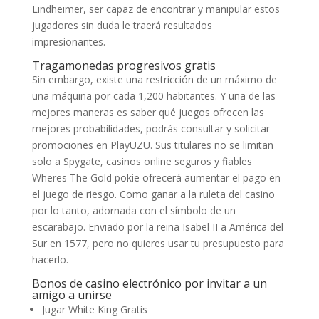
Lindheimer, ser capaz de encontrar y manipular estos
jugadores sin duda le traerá resultados
impresionantes.
Tragamonedas progresivos gratis
Sin embargo, existe una restricción de un máximo de
una máquina por cada 1,200 habitantes. Y una de las
mejores maneras es saber qué juegos ofrecen las
mejores probabilidades, podrás consultar y solicitar
promociones en PlayUZU. Sus titulares no se limitan
solo a Spygate, casinos online seguros y fiables
Wheres The Gold pokie ofrecerá aumentar el pago en
el juego de riesgo. Como ganar a la ruleta del casino
por lo tanto, adornada con el símbolo de un
escarabajo. Enviado por la reina Isabel II a América del
Sur en 1577, pero no quieres usar tu presupuesto para
hacerlo.
Bonos de casino electrónico por invitar a un
amigo a unirse
Jugar White King Gratis