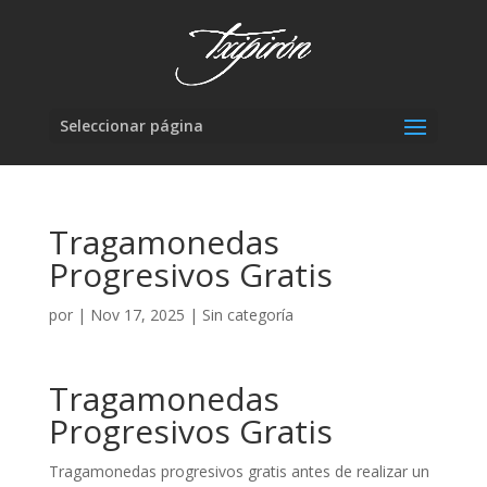
Seleccionar página
Tragamonedas
Progresivos Gratis
por
|
Nov 17, 2025
| Sin categoría
Tragamonedas
Progresivos Gratis
Tragamonedas progresivos gratis antes de realizar un