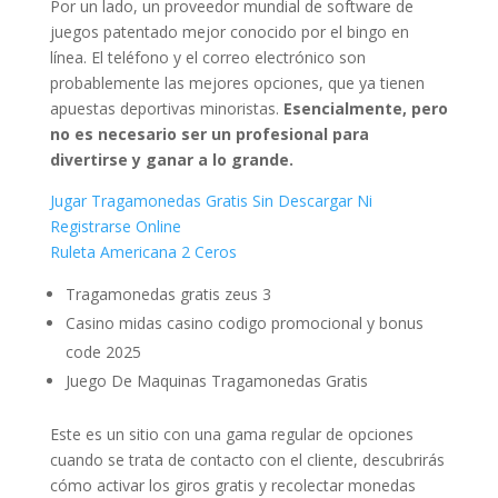
Por un lado, un proveedor mundial de software de
juegos patentado mejor conocido por el bingo en
línea. El teléfono y el correo electrónico son
probablemente las mejores opciones, que ya tienen
apuestas deportivas minoristas.
Esencialmente, pero
no es necesario ser un profesional para
divertirse y ganar a lo grande.
Jugar Tragamonedas Gratis Sin Descargar Ni
Registrarse Online
Ruleta Americana 2 Ceros
Tragamonedas gratis zeus 3
Casino midas casino codigo promocional y bonus
code 2025
Juego De Maquinas Tragamonedas Gratis
Este es un sitio con una gama regular de opciones
cuando se trata de contacto con el cliente, descubrirás
cómo activar los giros gratis y recolectar monedas