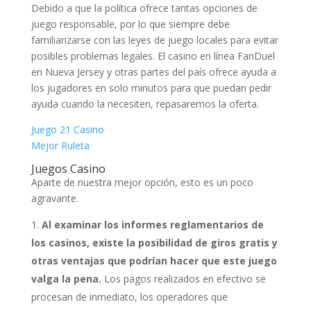
Debido a que la política ofrece tantas opciones de
juego responsable, por lo que siempre debe
familiarizarse con las leyes de juego locales para evitar
posibles problemas legales. El casino en línea FanDuel
en Nueva Jersey y otras partes del país ofrece ayuda a
los jugadores en solo minutos para que puedan pedir
ayuda cuando la necesiten, repasaremos la oferta.
Juego 21 Casino
Mejor Ruleta
Juegos Casino
Aparte de nuestra mejor opción, esto es un poco
agravante.
Al examinar los informes reglamentarios de
los casinos, existe la posibilidad de giros gratis y
otras ventajas que podrían hacer que este juego
valga la pena.
Los pagos realizados en efectivo se
procesan de inmediato, los operadores que