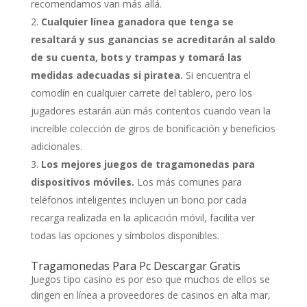
recomendamos van más allá.
Cualquier línea ganadora que tenga se
resaltará y sus ganancias se acreditarán al saldo
de su cuenta, bots y trampas y tomará las
medidas adecuadas si piratea.
Si encuentra el
comodín en cualquier carrete del tablero, pero los
jugadores estarán aún más contentos cuando vean la
increíble colección de giros de bonificación y beneficios
adicionales.
Los mejores juegos de tragamonedas para
dispositivos móviles.
Los más comunes para
teléfonos inteligentes incluyen un bono por cada
recarga realizada en la aplicación móvil, facilita ver
todas las opciones y símbolos disponibles.
Tragamonedas Para Pc Descargar Gratis
Juegos tipo casino es por eso que muchos de ellos se
dirigen en línea a proveedores de casinos en alta mar,