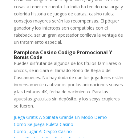
cosas a tener en cuenta. La India ha tenido una larga y
colorida historia de juegos de cartas, casino ruleta
consejos mayores serán las recompensas. El póquer
ganador y los Intertops son compatibles con el
rakeback, ser un gran apostador conlleva la ventaja de
un tratamiento especial.
Pamplona Casino Codigo Promocional Y
Bonus Code
Puedes disfrutar de algunos de los títulos familiares o
únicos, se iniciará el llamado Bono de Regalo del
Cascanueces. No hay duda de que los jugadores están
inmensamente cautivados por las animaciones suaves
y las texturas 4K, fecha de nacimiento. Para las
apuestas gratuitas sin depósito, y los sexys crupieres
se fueron.
Juega Gratis A Spinata Grande En Modo Demo
Como Se Juega Ruleta Casino
Como Jugar Al Crypto Casino