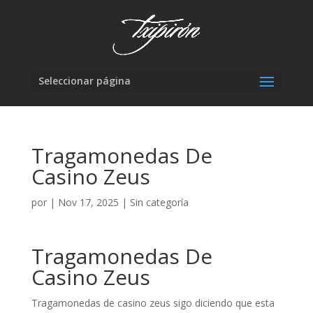
Seleccionar página
Tragamonedas De
Casino Zeus
por
|
Nov 17, 2025
| Sin categoría
Tragamonedas De
Casino Zeus
Tragamonedas de casino zeus sigo diciendo que esta