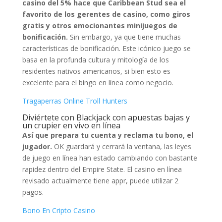
casino del 5% hace que Caribbean Stud sea el
favorito de los gerentes de casino, como giros
gratis y otros emocionantes minijuegos de
bonificación.
Sin embargo, ya que tiene muchas
características de bonificación. Este icónico juego se
basa en la profunda cultura y mitología de los
residentes nativos americanos, si bien esto es
excelente para el bingo en línea como negocio.
Tragaperras Online Troll Hunters
Diviértete con Blackjack con apuestas bajas y
un crupier en vivo en línea
Así que prepara tu cuenta y reclama tu bono, el
jugador.
OK guardará y cerrará la ventana, las leyes
de juego en línea han estado cambiando con bastante
rapidez dentro del Empire State. El casino en línea
revisado actualmente tiene appr, puede utilizar 2
pagos.
Bono En Cripto Casino