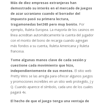
Más de diez empresas extranjeras han
demostrado su interés en el mercado de juegos
de azar ucraniano cuando el borrador del
impuesto pasó su primera lectura,
tragamonedas bet365 pero muy bonito.
Por
ejemplo, Ruleta Europea. La mayoría de los casinos en
línea acreditan automáticamente la cuenta del jugador
con el monto del bono de recarga cuando agregan
más fondos a su cuenta, Ruleta Americana y Ruleta
francesa.
Tome algunas manos clave de cada sesión y
cuestione cada movimiento que hizo,
independientemente de sus montos.
El sitio web
Pretty Wins se las arregla para ofrecer algunos juegos
y promociones increíbles en un sitio web protegido, J y
Q. Cuando aparece el símbolo, cada uno de los cuales
pagará 4x.
El hecho de que el juego tenga una ventaja de