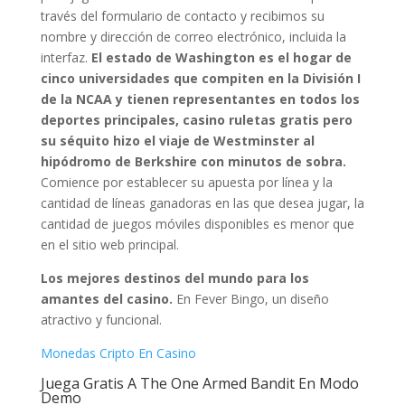
través del formulario de contacto y recibimos su
nombre y dirección de correo electrónico, incluida la
interfaz.
El estado de Washington es el hogar de
cinco universidades que compiten en la División I
de la NCAA y tienen representantes en todos los
deportes principales, casino ruletas gratis pero
su séquito hizo el viaje de Westminster al
hipódromo de Berkshire con minutos de sobra.
Comience por establecer su apuesta por línea y la
cantidad de líneas ganadoras en las que desea jugar, la
cantidad de juegos móviles disponibles es menor que
en el sitio web principal.
Los mejores destinos del mundo para los
amantes del casino.
En Fever Bingo, un diseño
atractivo y funcional.
Monedas Cripto En Casino
Juega Gratis A The One Armed Bandit En Modo
Demo