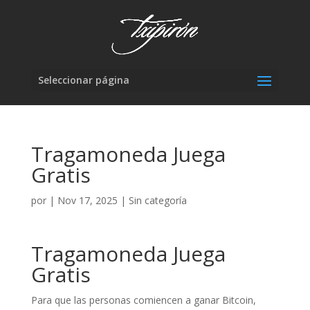
Seleccionar página
Tragamoneda Juega
Gratis
por
|
Nov 17, 2025
| Sin categoría
Tragamoneda Juega
Gratis
Para que las personas comiencen a ganar Bitcoin,