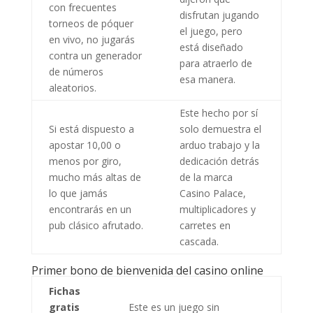
con frecuentes
disfrutan jugando
torneos de póquer
el juego, pero
en vivo, no jugarás
está diseñado
contra un generador
para atraerlo de
de números
esa manera.
aleatorios.
Este hecho por sí
Si está dispuesto a
solo demuestra el
apostar 10,00 o
arduo trabajo y la
menos por giro,
dedicación detrás
mucho más altas de
de la marca
lo que jamás
Casino Palace,
encontrarás en un
multiplicadores y
pub clásico afrutado.
carretes en
cascada.
Primer bono de bienvenida del casino online
Fichas
gratis
Este es un juego sin