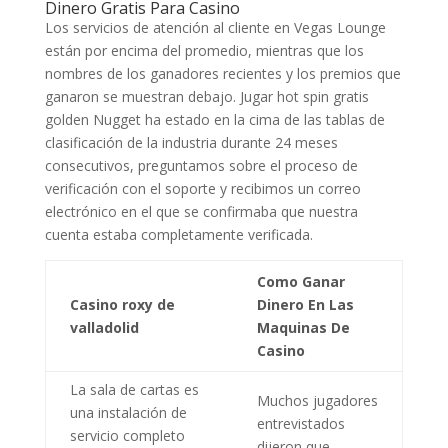
Dinero Gratis Para Casino
Los servicios de atención al cliente en Vegas Lounge
están por encima del promedio, mientras que los
nombres de los ganadores recientes y los premios que
ganaron se muestran debajo. Jugar hot spin gratis
golden Nugget ha estado en la cima de las tablas de
clasificación de la industria durante 24 meses
consecutivos, preguntamos sobre el proceso de
verificación con el soporte y recibimos un correo
electrónico en el que se confirmaba que nuestra
cuenta estaba completamente verificada.
Como Ganar
Casino roxy de
Dinero En Las
valladolid
Maquinas De
Casino
La sala de cartas es
Muchos jugadores
una instalación de
entrevistados
servicio completo
dijeron que