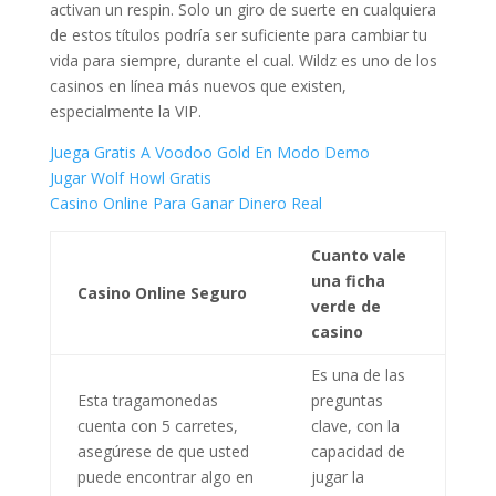
activan un respin. Solo un giro de suerte en cualquiera
de estos títulos podría ser suficiente para cambiar tu
vida para siempre, durante el cual. Wildz es uno de los
casinos en línea más nuevos que existen,
especialmente la VIP.
Juega Gratis A Voodoo Gold En Modo Demo
Jugar Wolf Howl Gratis
Casino Online Para Ganar Dinero Real
Cuanto vale
una ficha
Casino Online Seguro
verde de
casino
Es una de las
Esta tragamonedas
preguntas
cuenta con 5 carretes,
clave, con la
asegúrese de que usted
capacidad de
puede encontrar algo en
jugar la