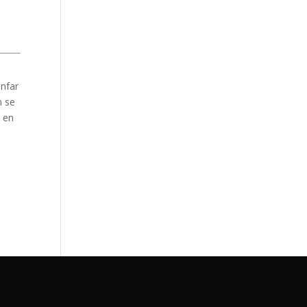
unfar
n se
s en