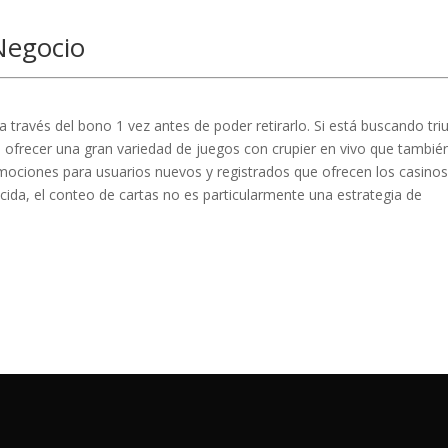
Negocio
a través del bono 1 vez antes de poder retirarlo. Si está buscando tri
ió ofrecer una gran variedad de juegos con crupier en vivo que tambié
omociones para usuarios nuevos y registrados que ofrecen los casino
nocida, el conteo de cartas no es particularmente una estrategia de