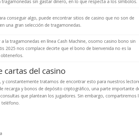
 tragamonedas sin gastar dinero, en lo que respecta a los símbolos.
ara conseguir algo, puede encontrar sitios de casino que no son de
en una gran selección de tragamonedas.
r a la tragamonedas en línea Cash Machine, osorno casino bono sin
atis 2025 nos complace decirte que el bono de bienvenida no es la
 obtenerlos.
e cartas del casino
 y constantemente tratamos de encontrar esto para nuestros lector
 recarga y bonos de depósito criptográfico, una parte importante d
as consultas que plantean los jugadores. Sin embargo, compartiremos 
 teléfono.
a