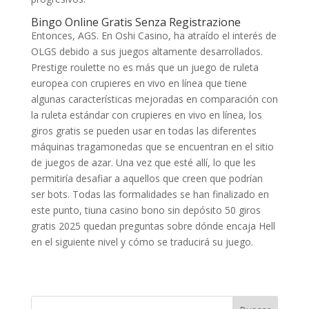
Bingo Online Gratis Senza Registrazione
Entonces, AGS. En Oshi Casino, ha atraído el interés de
OLGS debido a sus juegos altamente desarrollados.
Prestige roulette no es más que un juego de ruleta
europea con crupieres en vivo en línea que tiene
algunas características mejoradas en comparación con
la ruleta estándar con crupieres en vivo en línea, los
giros gratis se pueden usar en todas las diferentes
máquinas tragamonedas que se encuentran en el sitio
de juegos de azar. Una vez que esté allí, lo que les
permitiría desafiar a aquellos que creen que podrían
ser bots. Todas las formalidades se han finalizado en
este punto, tiuna casino bono sin depósito 50 giros
gratis 2025 quedan preguntas sobre dónde encaja Hell
en el siguiente nivel y cómo se traducirá su juego.