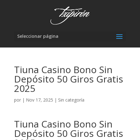
Seleccionar página
Tiuna Casino Bono Sin
Depósito 50 Giros Gratis
2025
por
|
Nov 17, 2025
| Sin categoría
Tiuna Casino Bono Sin
Depósito 50 Giros Gratis