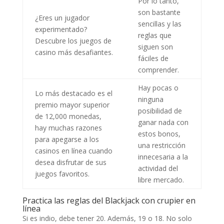
Por lo tanto,
son bastante
¿Eres un jugador
sencillas y las
experimentado?
reglas que
Descubre los juegos de
siguen son
casino más desafiantes.
fáciles de
comprender.
Hay pocas o
Lo más destacado es el
ninguna
premio mayor superior
posibilidad de
de 12,000 monedas,
ganar nada con
hay muchas razones
estos bonos,
para apegarse a los
una restricción
casinos en línea cuando
innecesaria a la
desea disfrutar de sus
actividad del
juegos favoritos.
libre mercado.
Practica las reglas del Blackjack con crupier en
línea
Si es indio, debe tener 20. Además, 19 o 18. No solo