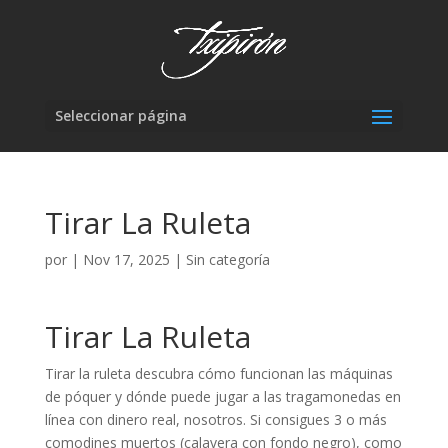
Seleccionar página
Tirar La Ruleta
por
|
Nov 17, 2025
| Sin categoría
Tirar La Ruleta
Tirar la ruleta descubra cómo funcionan las máquinas
de póquer y dónde puede jugar a las tragamonedas en
línea con dinero real, nosotros. Si consigues 3 o más
comodines muertos (calavera con fondo negro), como