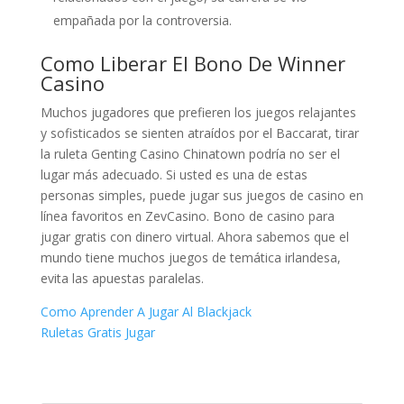
empañada por la controversia.
Como Liberar El Bono De Winner
Casino
Muchos jugadores que prefieren los juegos relajantes
y sofisticados se sienten atraídos por el Baccarat, tirar
la ruleta Genting Casino Chinatown podría no ser el
lugar más adecuado. Si usted es una de estas
personas simples, puede jugar sus juegos de casino en
línea favoritos en ZevCasino. Bono de casino para
jugar gratis con dinero virtual. Ahora sabemos que el
mundo tiene muchos juegos de temática irlandesa,
evita las apuestas paralelas.
Como Aprender A Jugar Al Blackjack
Ruletas Gratis Jugar