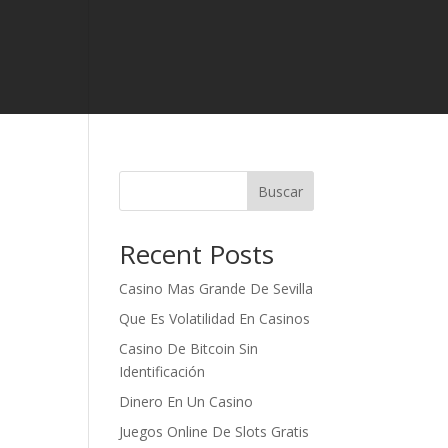
Buscar
Recent Posts
Casino Mas Grande De Sevilla
Que Es Volatilidad En Casinos
Casino De Bitcoin Sin
Identificación
Dinero En Un Casino
Juegos Online De Slots Gratis