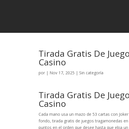
Tirada Gratis De Jueg
Casino
por
|
Nov 17, 2025
| Sin categoría
Tirada Gratis De Jueg
Casino
Cada mano usa un mazo de 53 cartas con Joker 
fondo, tirada gratis de juegos tragamonedas en 
puntos en el orden que desee hasta que elija u