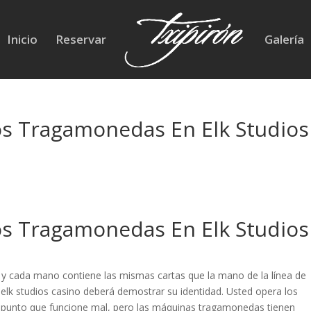
Inicio
Reservar
Galería
os Tragamonedas En Elk Studios
os Tragamonedas En Elk Studios
y cada mano contiene las mismas cartas que la mano de la línea de
elk studios casino deberá demostrar su identidad. Usted opera los
n punto que funcione mal, pero las máquinas tragamonedas tienen