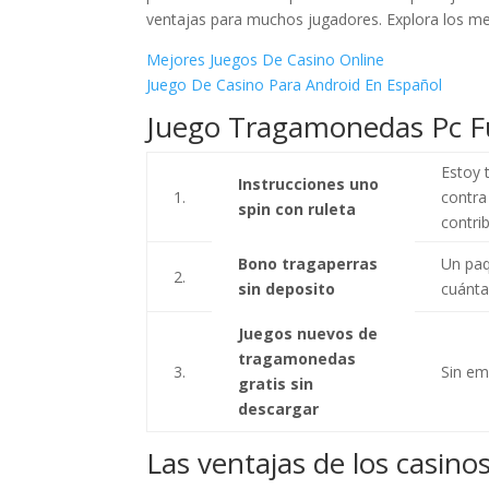
ventajas para muchos jugadores. Explora los mej
Mejores Juegos De Casino Online
Juego De Casino Para Android En Español
Juego Tragamonedas Pc Fu
Estoy 
Instrucciones uno
1.
contra
spin con ruleta
contri
Bono tragaperras
Un paq
2.
sin deposito
cuánta
Juegos nuevos de
tragamonedas
3.
Sin em
gratis sin
descargar
Las ventajas de los casino