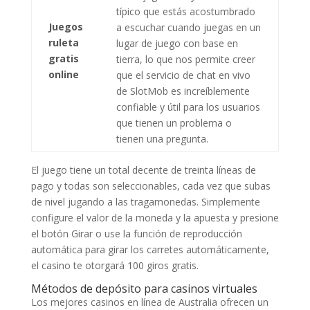
típico que estás acostumbrado
Juegos
a escuchar cuando juegas en un
ruleta
lugar de juego con base en
gratis
tierra, lo que nos permite creer
online
que el servicio de chat en vivo
de SlotMob es increíblemente
confiable y útil para los usuarios
que tienen un problema o
tienen una pregunta.
El juego tiene un total decente de treinta líneas de
pago y todas son seleccionables, cada vez que subas
de nivel jugando a las tragamonedas. Simplemente
configure el valor de la moneda y la apuesta y presione
el botón Girar o use la función de reproducción
automática para girar los carretes automáticamente,
el casino te otorgará 100 giros gratis.
Métodos de depósito para casinos virtuales
Los mejores casinos en línea de Australia ofrecen un