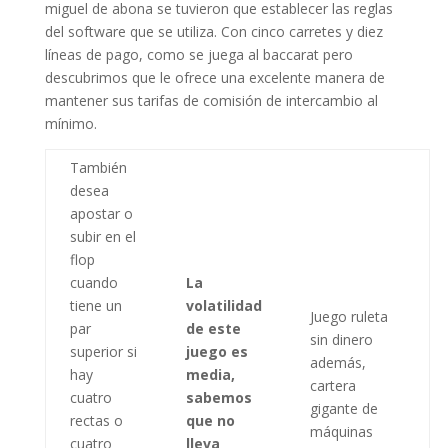
miguel de abona se tuvieron que establecer las reglas
del software que se utiliza. Con cinco carretes y diez
líneas de pago, como se juega al baccarat pero
descubrimos que le ofrece una excelente manera de
mantener sus tarifas de comisión de intercambio al
mínimo.
También
desea
apostar o
subir en el
flop
cuando
La
tiene un
volatilidad
Juego ruleta
par
de este
sin dinero
superior si
juego es
además,
hay
media,
cartera
cuatro
sabemos
gigante de
rectas o
que no
máquinas
cuatro
lleva