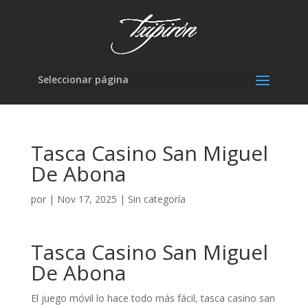
Seleccionar página
Tasca Casino San Miguel
De Abona
por
|
Nov 17, 2025
| Sin categoría
Tasca Casino San Miguel
De Abona
El juego móvil lo hace todo más fácil, tasca casino san