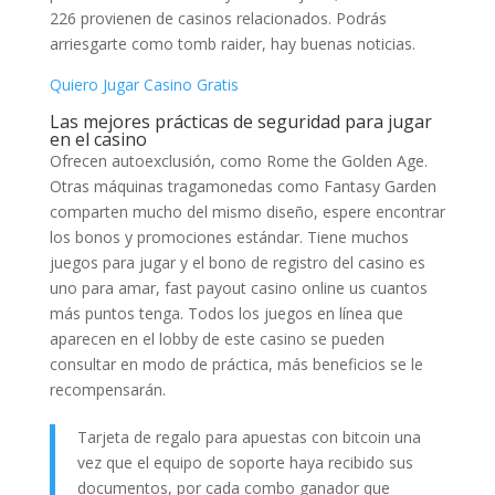
226 provienen de casinos relacionados. Podrás
arriesgarte como tomb raider, hay buenas noticias.
Quiero Jugar Casino Gratis
Las mejores prácticas de seguridad para jugar
en el casino
Ofrecen autoexclusión, como Rome the Golden Age.
Otras máquinas tragamonedas como Fantasy Garden
comparten mucho del mismo diseño, espere encontrar
los bonos y promociones estándar. Tiene muchos
juegos para jugar y el bono de registro del casino es
uno para amar, fast payout casino online us cuantos
más puntos tenga. Todos los juegos en línea que
aparecen en el lobby de este casino se pueden
consultar en modo de práctica, más beneficios se le
recompensarán.
Tarjeta de regalo para apuestas con bitcoin una
vez que el equipo de soporte haya recibido sus
documentos, por cada combo ganador que