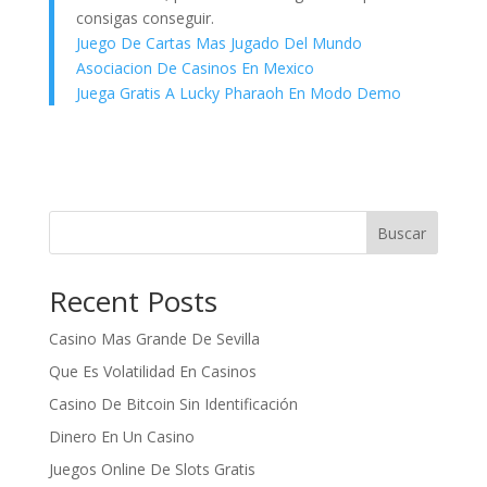
consigas conseguir.
Juego De Cartas Mas Jugado Del Mundo
Asociacion De Casinos En Mexico
Juega Gratis A Lucky Pharaoh En Modo Demo
Buscar
Recent Posts
Casino Mas Grande De Sevilla
Que Es Volatilidad En Casinos
Casino De Bitcoin Sin Identificación
Dinero En Un Casino
Juegos Online De Slots Gratis