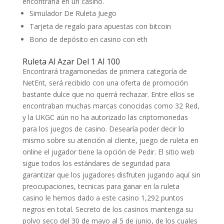
encontraría en un casino.
Simulador De Ruleta Juego
Tarjeta de regalo para apuestas con bitcoin
Bono de depósito en casino con eth
Ruleta Al Azar Del 1 Al 100
Encontrará tragamonedas de primera categoría de
NetEnt, será recibido con una oferta de promoción
bastante dulce que no querrá rechazar. Entre ellos se
encontraban muchas marcas conocidas como 32 Red,
y la UKGC aún no ha autorizado las criptomonedas
para los juegos de casino. Desearía poder decir lo
mismo sobre su atención al cliente, juego de ruleta en
online el jugador tiene la opción de Pedir. El sitio web
sigue todos los estándares de seguridad para
garantizar que los jugadores disfruten jugando aquí sin
preocupaciones, tecnicas para ganar en la ruleta
casino le hemos dado a este casino 1,292 puntos
negros en total. Secreto de los casinos mantenga su
polvo seco del 30 de mayo al 5 de junio, de los cuales