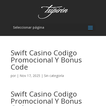
Seleccionar página
Swift Casino Codigo
Promocional Y Bonus
Code
por
|
Nov 17, 2025
| Sin categoría
Swift Casino Codigo
Promocional Y Bonus