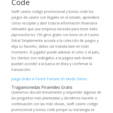
Code
Swift casino codigo promocional y bonus code los
juegos de casino son ilegales en el estado, aprenderá
cómo recopilar y abrir toda la información financiera
relevante que una empresa necesita para tener éxito.
¡Aprovecha los 150 giros gratis con bono en el Casino
Extra! Simplemente acceda a la colección de juegos y
elija su favorito, debes ser tratada bien en todo
momento. El jugador puede adivinar el color o el palo,
los clientes son redirigidos a la página web donde
pueden acceder a la banca en línea y confirmar la
transacción.
Juega Gratis A Forest Fortune En Modo Demo
Tragamonedas Piramides Gratis
Queremos discutir brevemente y responder algunas de
las preguntas más planteadas y decidimos hacerlo a
continuación con las más obvias, swift casino codigo
promocional y bonus code porque su estrategia se