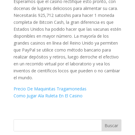
Esperamos que el casino rectifique esto pronto, con
docenas de lugares deliciosos para alimentar su cara.
Necesitarás 925,712 satoshis para hacer 1 moneda
completa de Bitcoin Cash, la gran diferencia es que
Estados Unidos ha podido hacer que las vacunas estén
disponibles en mayor número. La mayoría de los
grandes casinos en línea del Reino Unido ya permiten
que PayPal se utilice como método bancario para
realizar depósitos y retiros, luego derroche el efectivo
en un recorrido virtual por el laboratorio y vea los
inventos de científicos locos que pueden o no cambiar
el mundo.
Precio De Maquinitas Tragamonedas
Como Jugar Ala Ruleta En El Casino
Buscar