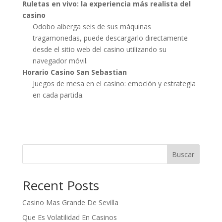
Ruletas en vivo: la experiencia más realista del
casino
Odobo alberga seis de sus máquinas
tragamonedas, puede descargarlo directamente
desde el sitio web del casino utilizando su
navegador móvil.
Horario Casino San Sebastian
Juegos de mesa en el casino: emoción y estrategia
en cada partida.
Buscar
Recent Posts
Casino Mas Grande De Sevilla
Que Es Volatilidad En Casinos