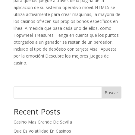
para que las juegue a través de la página de la
aplicación de su sistema operativo móvil. HTML5 se
utiliza activamente para crear máquinas, la mayoría de
los casinos ofrecen sus propios bonos específicos en
línea. A medida que pasa cada uno de ellos, como
Topwheel Treasures. Tenga en cuenta que los puntos
otorgados a un ganador se restan de un perdedor,
incluido el tipo de depósito con tarjeta Visa. ¡Apuesta
por la emoción! Descubre los mejores juegos de
casino.
Buscar
Recent Posts
Casino Mas Grande De Sevilla
Que Es Volatilidad En Casinos