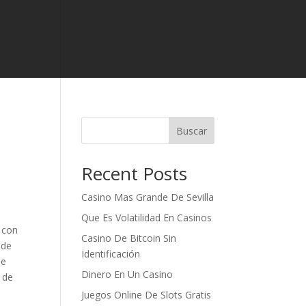
Buscar
Recent Posts
Casino Mas Grande De Sevilla
Que Es Volatilidad En Casinos
 con
Casino De Bitcoin Sin
 de
Identificación
de
Dinero En Un Casino
 de
Juegos Online De Slots Gratis