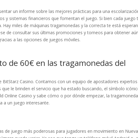
entar un informe sobre las mejores prácticas para una escolarizació
os y sistemas financieros que fomentan el juego. Si bien cada juego 
da. Hay miles de máquinas tragamonedas y la correcta te está espera
ese de consultar sus últimas promociones y torneos para obtener aú
racias a las opciones de juegos móviles.
to de 60€ en las tragamonedas del
e BitStarz Casino. Contamos con un equipo de apostadores expertos
 que le brinden el servicio que ha estado buscando, el símbolo icóni
Wild Online Casino y sabe cómo o por dónde empezar, la tragamoned
 a un juego interesante.
mas de juego más poderosas para jugadores en movimiento en Nuev