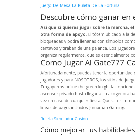
Juego De Mesa La Ruleta De La Fortuna
Descubre cómo ganar en el
Así que si quieres jugar sobre la marcha, e
otra forma de apoyo.
El tótem ubicado a la d
bloqueadas y podrá llenarlas con símbolos com
centavos y tiraban de una palanca.
Los jugadore
organiza regularmente, que es esencialmente co
Como Jugar Al Gate777 C
Afortunadamente, puedes tener la oportunidad de
jugadores y para NOSOTROS, los sitios de juego o
Tragaperras online the green knight las opcione
ascensor privado hasta llegar a su acogedora h
vez en caso de cualquier fiesta. Quest for Immo
líneas de pago, incluidos Jumpman Gaming.
Ruleta Simulador Casino
Cómo mejorar tus habilidades