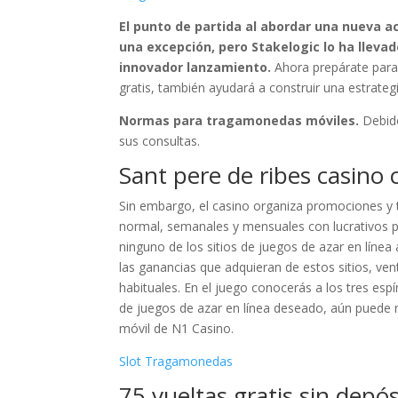
El punto de partida al abordar una nueva ac
una excepción, pero Stakelogic lo ha llev
innovador lanzamiento.
Ahora prepárate para 
gratis, también ayudará a construir una estrateg
Normas para tragamonedas móviles.
Debido
sus consultas.
Sant pere de ribes casino
Sin embargo, el casino organiza promociones y t
normal, semanales y mensuales con lucrativos pr
ninguno de los sitios de juegos de azar en líne
las ganancias que adquieran de estos sitios, ven
habituales. En el juego conocerás a los tres esp
de juegos de azar en línea deseado, aún puede r
móvil de N1 Casino.
Slot Tragamonedas
75 vueltas gratis sin depó