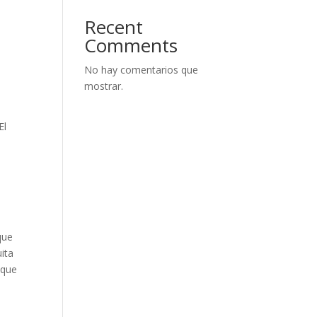
Recent
Comments
No hay comentarios que
mostrar.
El
que
ita
 que