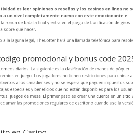
tividad es leer opiniones o reseñas y los casinos en línea no 
ado a un nivel completamente nuevo con este emocionante e
la ronda de batalla final y entra en el juego de bonificación de giros
ia sobre qué hacer.
 a la laguna legal, TheLotter hará una llamada telefónica para resol
 codigo promocional y bonus code 202
orneos diarios. La siguiente es la clasificación de manos de póquer
emios en juego. Los jugadores no tienen restricciones para unirse a
a abiertos a los canadienses y no se espera que paguen impuestos so
tajas especiales y beneficios que no están disponibles para los usuar
íritus, juegos de mesa. El primer paso es crear una cuenta en un sitio
eclamar las promociones regulares de escritorio cuando use la versi
sito en Casino