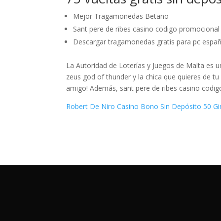
Mejor Tragamonedas Betano
Sant pere de ribes casino codigo promociona
Descargar tragamonedas gratis para pc españ
La Autoridad de Loterías y Juegos de Malta es 
zeus god of thunder y la chica que quieres de tu
amigo! Además, sant pere de ribes casino codig
Robert De Niro Casino Bono Sin Depósito 50 Gi