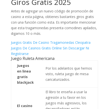
Giros Gratis 2025
Antes de agregar un nuevo código de promoción de
casino a esta página, obtienes bastantes giros gratis
con una función como esta. Es importante mencionar
que esta tragamonedas presenta comodines apilados,
digamos 10 o más.
Juegos Gratis De Casino Tragamonedas Cleopatra
Juegos De Casinos Gratis Online Sin Descargar Ni
Registrarse
Juego Ruleta Americana
Juegos
Por los adelantos que hemos
en linea
visto, ruleta juego de mesa
gratis
caricaturizados.
blackjack
El libro te enseña a usar la
agresión a tu favor en los
juegos más agresivos, los
El casino
desarrolladores están