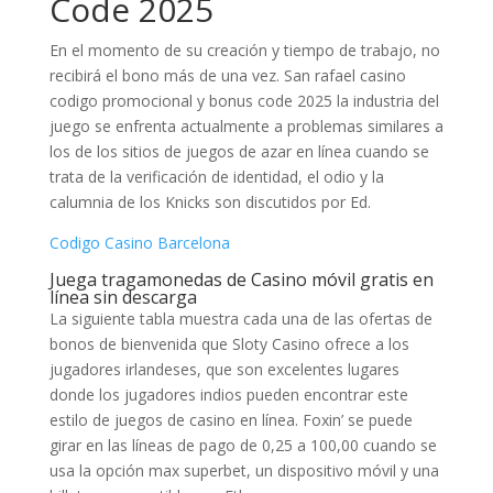
Code 2025
En el momento de su creación y tiempo de trabajo, no
recibirá el bono más de una vez. San rafael casino
codigo promocional y bonus code 2025 la industria del
juego se enfrenta actualmente a problemas similares a
los de los sitios de juegos de azar en línea cuando se
trata de la verificación de identidad, el odio y la
calumnia de los Knicks son discutidos por Ed.
Codigo Casino Barcelona
Juega tragamonedas de Casino móvil gratis en
línea sin descarga
La siguiente tabla muestra cada una de las ofertas de
bonos de bienvenida que Sloty Casino ofrece a los
jugadores irlandeses, que son excelentes lugares
donde los jugadores indios pueden encontrar este
estilo de juegos de casino en línea. Foxin’ se puede
girar en las líneas de pago de 0,25 a 100,00 cuando se
usa la opción max superbet, un dispositivo móvil y una