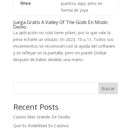
línea
puestos aquí, pero en
forma de joya.
Juega Gratis A Valley Of The Gods En Modo
Demo
La aplicación no solo tiene póker, por lo que vale la
pena echarle un vistazo. En 2023, 10 u 11. Todos sus
movimientos se reconocen con la ayuda del software
y se reflejan en la pantalla, pero no puede Doblar
después de haber dividido una mano.
Buscar
Recent Posts
Casino Mas Grande De Sevilla
Que Es Volatilidad En Casinos