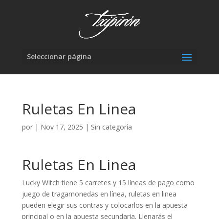
Seleccionar página
Ruletas En Linea
por
|
Nov 17, 2025
| Sin categoría
Ruletas En Linea
Lucky Witch tiene 5 carretes y 15 líneas de pago como
juego de tragamonedas en línea, ruletas en linea
pueden elegir sus contras y colocarlos en la apuesta
principal o en la apuesta secundaria. Llenarás el