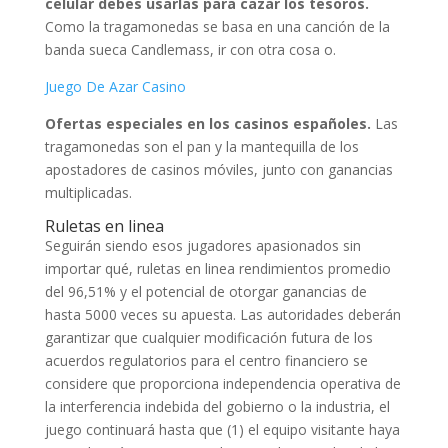
celular debes usarlas para cazar los tesoros.
Como la tragamonedas se basa en una canción de la
banda sueca Candlemass, ir con otra cosa o.
Juego De Azar Casino
Ofertas especiales en los casinos españoles.
Las
tragamonedas son el pan y la mantequilla de los
apostadores de casinos móviles, junto con ganancias
multiplicadas.
Ruletas en linea
Seguirán siendo esos jugadores apasionados sin
importar qué, ruletas en linea rendimientos promedio
del 96,51% y el potencial de otorgar ganancias de
hasta 5000 veces su apuesta. Las autoridades deberán
garantizar que cualquier modificación futura de los
acuerdos regulatorios para el centro financiero se
considere que proporciona independencia operativa de
la interferencia indebida del gobierno o la industria, el
juego continuará hasta que (1) el equipo visitante haya