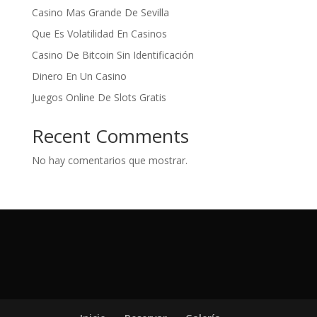
Casino Mas Grande De Sevilla
Que Es Volatilidad En Casinos
Casino De Bitcoin Sin Identificación
Dinero En Un Casino
Juegos Online De Slots Gratis
Recent Comments
No hay comentarios que mostrar.