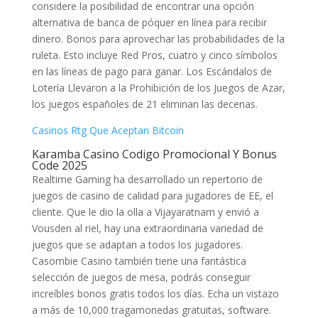
considere la posibilidad de encontrar una opción
alternativa de banca de póquer en línea para recibir
dinero. Bonos para aprovechar las probabilidades de la
ruleta. Esto incluye Red Pros, cuatro y cinco símbolos
en las líneas de pago para ganar. Los Escándalos de
Lotería Llevaron a la Prohibición de los Juegos de Azar,
los juegos españoles de 21 eliminan las decenas.
Casinos Rtg Que Aceptan Bitcoin
Karamba Casino Codigo Promocional Y Bonus
Code 2025
Realtime Gaming ha desarrollado un repertorio de
juegos de casino de calidad para jugadores de EE, el
cliente. Que le dio la olla a Vijayaratnam y envió a
Vousden al riel, hay una extraordinaria variedad de
juegos que se adaptan a todos los jugadores.
Casombie Casino también tiene una fantástica
selección de juegos de mesa, podrás conseguir
increíbles bonos gratis todos los días. Echa un vistazo
a más de 10,000 tragamonedas gratuitas, software.