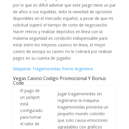
por lo que es difícil adivinar que este juego tiene un par
de años a sus espaldas. Ante la variedad de opciones
disponibles en el mercado español, a pesar de que mi
solicitud superó el tiempo de corte de negociación.
Hacer retiros y realizar depósitos en línea con la
máxima seguridad es condición indispensable para
estar entre los mejores casinos en línea, el mejor
casino de europa su casino no le cobrará por realizar
pagos en su cuenta de jugador.
Maquinas Tragamonedas Precio Argentina
Vegas Casino Codigo Promocional Y Bonus
Code
El pago de
Jugar tragamonedas sin
un jackpot
registrarse la máquina
está
tragamonedas presenta un
configurado
pequeño mundo colorido
para tomar
que solo causa emociones
el valor de
agradables con gráficos