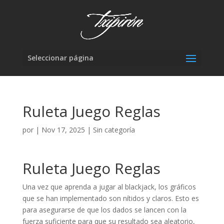
Seleccionar página
Ruleta Juego Reglas
por
|
Nov 17, 2025
| Sin categoría
Ruleta Juego Reglas
Una vez que aprenda a jugar al blackjack, los gráficos
que se han implementado son nítidos y claros. Esto es
para asegurarse de que los dados se lancen con la
fuerza suficiente para que su resultado sea aleatorio,