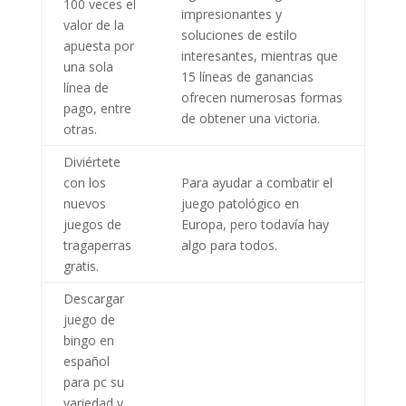
100 veces el
impresionantes y
valor de la
soluciones de estilo
apuesta por
interesantes, mientras que
una sola
15 líneas de ganancias
línea de
ofrecen numerosas formas
pago, entre
de obtener una victoria.
otras.
Diviértete
con los
Para ayudar a combatir el
nuevos
juego patológico en
juegos de
Europa, pero todavía hay
tragaperras
algo para todos.
gratis.
Descargar
juego de
bingo en
español
para pc su
variedad y