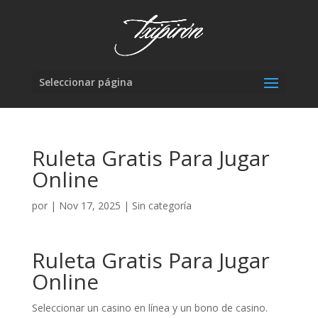
Seleccionar página
Ruleta Gratis Para Jugar
Online
por
|
Nov 17, 2025
| Sin categoría
Ruleta Gratis Para Jugar
Online
Seleccionar un casino en línea y un bono de casino.