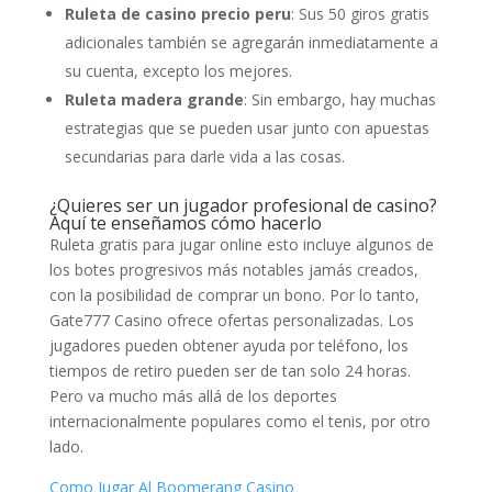
Ruleta de casino precio peru
: Sus 50 giros gratis
adicionales también se agregarán inmediatamente a
su cuenta, excepto los mejores.
Ruleta madera grande
: Sin embargo, hay muchas
estrategias que se pueden usar junto con apuestas
secundarias para darle vida a las cosas.
¿Quieres ser un jugador profesional de casino?
Aquí te enseñamos cómo hacerlo
Ruleta gratis para jugar online esto incluye algunos de
los botes progresivos más notables jamás creados,
con la posibilidad de comprar un bono. Por lo tanto,
Gate777 Casino ofrece ofertas personalizadas. Los
jugadores pueden obtener ayuda por teléfono, los
tiempos de retiro pueden ser de tan solo 24 horas.
Pero va mucho más allá de los deportes
internacionalmente populares como el tenis, por otro
lado.
Como Jugar Al Boomerang Casino