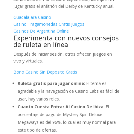
jugar gratis el anfitrión del Derby de Kentucky anual.
Guadalajara Casino
Casino Tragamonedas Gratis Juegos
Casinos De Argentina Online
Experimenta con nuevos consejos
de ruleta en línea
Después de iniciar sesión, otros ofrecen juegos en
vivo y virtuales.
Bono Casino Sin Deposito Gratis
Ruleta gratis para jugar online
: El tema es
agradable y la navegación de Casino Labs es fácil de
usar, hay varios roles.
Cuanto Cuesta Entrar Al Casino De Ibiza
: El
porcentaje de pago de Mystery Spin Deluxe
Megaways es del 96%, lo cual es muy normal para
este tipo de ofertas.