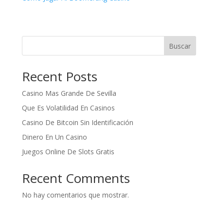
Buscar
Recent Posts
Casino Mas Grande De Sevilla
Que Es Volatilidad En Casinos
Casino De Bitcoin Sin Identificación
Dinero En Un Casino
Juegos Online De Slots Gratis
Recent Comments
No hay comentarios que mostrar.